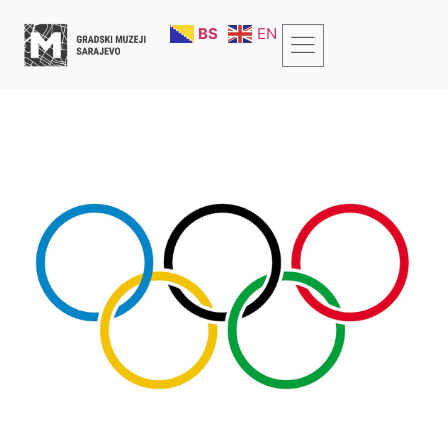
BS
EN