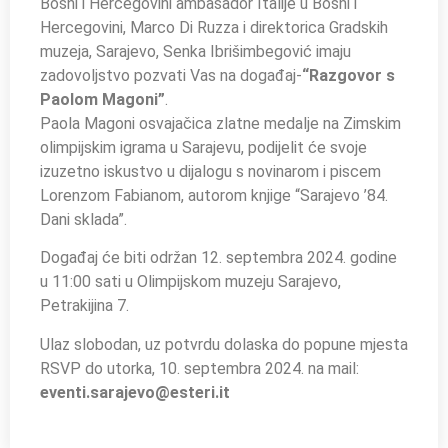
Bosni i Hercegovini ambasador Italije u Bosni i
Hercegovini, Marco Di Ruzza i direktorica Gradskih
muzeja, Sarajevo, Senka Ibrišimbegović imaju
zadovoljstvo pozvati Vas na događaj-
“Razgovor s
Paolom Magoni”
.
Paola Magoni osvajačica zlatne medalje na Zimskim
olimpijskim igrama u Sarajevu, podijelit će svoje
izuzetno iskustvo u dijalogu s novinarom i piscem
Lorenzom Fabianom, autorom knjige “Sarajevo ’84.
Dani sklada”.
Događaj će biti održan 12. septembra 2024. godine
u 11:00 sati u Olimpijskom muzeju Sarajevo,
Petrakijina 7.
Ulaz slobodan, uz potvrdu dolaska do popune mjesta
RSVP do utorka, 10. septembra 2024. na mail:
eventi.sarajevo@esteri.it