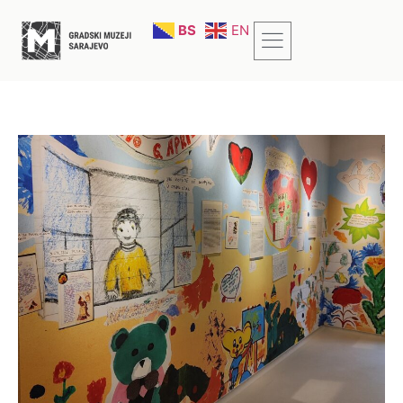
BS
EN