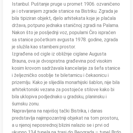
Istanbul. Puštanje pruge u promet 1906. ozvaničeno
je i otvaranjem zgrade stanice na Bistriku. Zgrada je
bila tipiziran objekt, djelo arhitekata koje je plaćala
država, potpuno jednaka staničnoj zgradi na Palama.
Nakon što je posljednji voz, popularni Ćiro ispraćen
sa stanice početkom avgusta 1978. godine, zgrada
je služila kao stambeni prostor.
Izgrađena od cigle iz obližnje ciglane Augusta
Brauna, ova je dvospratna građevina pod visokim
kosim krovom sadržavala kancelarije za šefa stanice
i željezničko osoblje te biletarnicu i čekaonicu i
prizemlju. Kako je slijedila monarhijski šablon, nije bila
arhitektonski vezana za postojeće stilove kako bi
bila uklopiva podjednako u gradsku, planinsku i
šumsku zonu.
Napravljena na najvišoj tački Bistrika, i danas
predstavlja najimpozantniji objekat na tom prostoru,
a u njenoj neposrednoj blizini nalazio se i prvi od
ukupno 134 tunela na trasi do Beograda – tunel Brdo