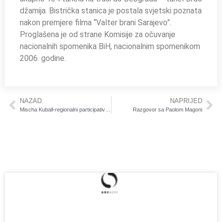
džamija. Bistrička stanica je postala svjetski poznata
nakon premjere filma “Valter brani Sarajevo”.
Proglašena je od strane Komisije za očuvanje
nacionalnih spomenika BiH, nacionalnim spomenikom
2006. godine.
NAZAD
NAPRIJED
Mischa Kuball-regionalni participativni umjetnički projekat “if walls could tell”.
Razgovor sa Paolom Magoni