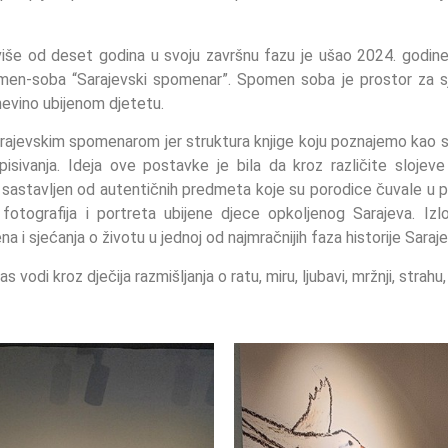
o više od deset godina u svoju završnu fazu je ušao 2024. godi
en-soba “Sarajevski spomenar”. Spomen soba je prostor za sje
nevino ubijenom djetetu.
rajevskim spomenarom jer struktura knjige koju poznajemo kao
upisivanja. Ideja ove postavke je bila da kroz različite slojev
e sastavljen od autentičnih predmeta koje su porodice čuvale u p
 fotografija i portreta ubijene djece opkoljenog Sarajeva. Izl
 i sjećanja o životu u jednoj od najmračnijih faza historije Saraje
 vodi kroz dječija razmišljanja o ratu, miru, ljubavi, mržnji, strahu,