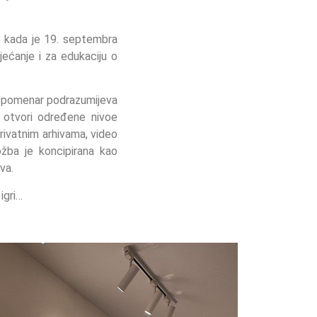
ne kada je 19. septembra
ćanje i za edukaciju o
 spomenar podrazumijeva
e otvori određene nivoe
rivatnim arhivama, video
ožba je koncipirana kao
va.
 igri…