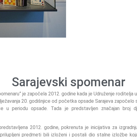
Sarajevski spomenar
omenaru” je započela 2012. godine kada je Udruženje roditelja 
lježavanja 20. godišnjice od početka opsade Sarajeva započelo 
e u periodu opsade. Tada je predstavljen značajan broj dječ
predstavljena 2012. godine, pokrenuta je inicijativa za izgradn
rilupljeni predmeti bili izloženi i postali dio stalne izložbe k