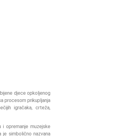
ubijene djece opkoljenog
sa procesom prikupljanja
ijih igračaka, crteža,
ju i opremanje muzejske
oja je simbolično nazvana