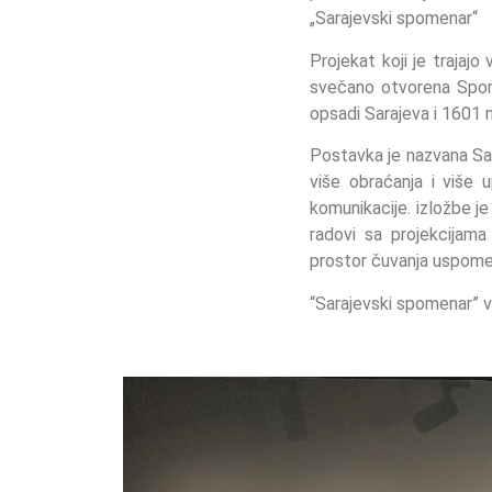
„Sarajevski spomenar“
Projekat koji je trajaj
svečano otvorena Spom
opsadi Sarajeva i 1601 
Postavka je nazvana Sa
više obraćanja i više 
komunikacije. izložbe j
radovi sa projekcijama
prostor čuvanja uspomena
“Sarajevski spomenar” vas