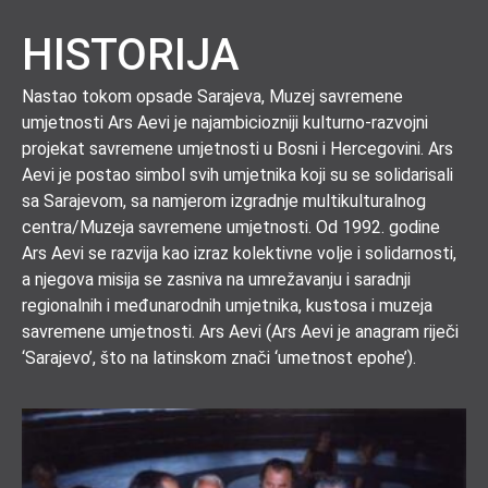
HISTORIJA
Nastao tokom opsade Sarajeva, Muzej savremene
umjetnosti Ars Aevi je najambiciozniji kulturno-razvojni
projekat savremene umjetnosti u Bosni i Hercegovini. Ars
Aevi je postao simbol svih umjetnika koji su se solidarisali
sa Sarajevom, sa namjerom izgradnje multikulturalnog
centra/Muzeja savremene umjetnosti. Od 1992. godine
Ars Aevi se razvija kao izraz kolektivne volje i solidarnosti,
a njegova misija se zasniva na umrežavanju i saradnji
regionalnih i međunarodnih umjetnika, kustosa i muzeja
savremene umjetnosti. Ars Aevi (Ars Aevi je anagram riječi
‘Sarajevo’, što na latinskom znači ‘umetnost epohe’).