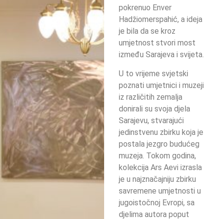
pokrenuo Enver
Hadžiomerspahić, a ideja
je bila da se kroz
umjetnost stvori most
između Sarajeva i svijeta.
U to vrijeme svjetski
poznati umjetnici i muzeji
iz različitih zemalja
donirali su svoja djela
Sarajevu, stvarajući
jedinstvenu zbirku koja je
postala jezgro budućeg
muzeja. Tokom godina,
kolekcija Ars Aevi izrasla
je u najznačajniju zbirku
savremene umjetnosti u
jugoistočnoj Evropi, sa
djelima autora poput