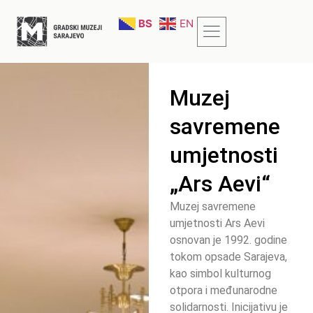
BS
EN
Muzej
savremene
umjetnosti
„Ars Aevi“
Muzej savremene
umjetnosti Ars Aevi
osnovan je 1992. godine
tokom opsade Sarajeva,
kao simbol kulturnog
otpora i međunarodne
solidarnosti. Inicijativu je