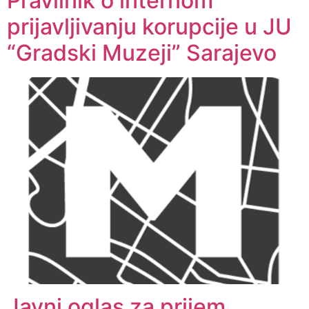
Pravilnik o internom
prijavljivanju korupcije u JU
“Gradski Muzeji” Sarajevo
Javni oglas za prijem