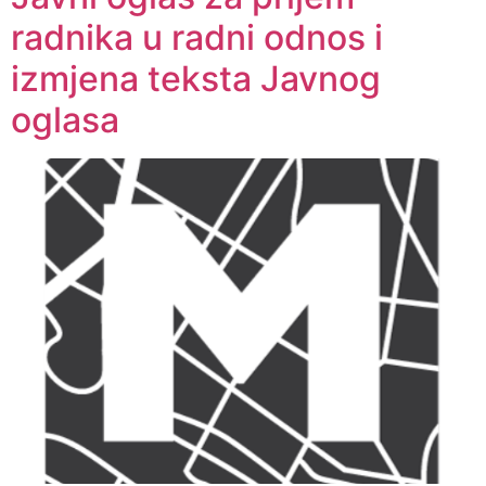
radnika u radni odnos i
izmjena teksta Javnog
oglasa