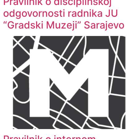
Pravilnik o disciplinskoj
odgovornosti radnika JU
“Gradski Muzeji” Sarajevo