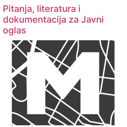
Pitanja, literatura i
dokumentacija za Javni
oglas