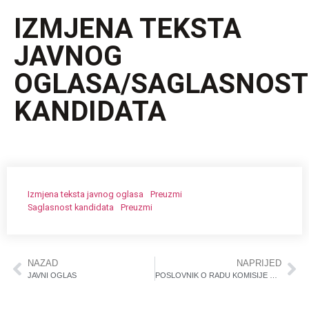
IZMJENA TEKSTA
JAVNOG
OGLASA/SAGLASNOST
KANDIDATA
Izmjena teksta javnog oglasa
Preuzmi
Saglasnost kandidata
Preuzmi
NAZAD
NAPRIJED
JAVNI OGLAS
POSLOVNIK O RADU KOMISIJE ZA PROVOĐENJE JAVNOG OGLASA