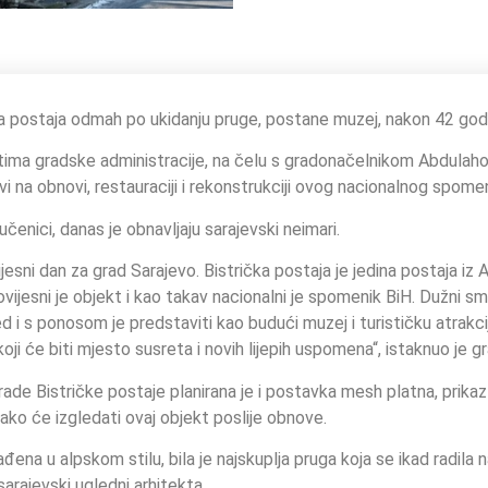
čka postaja odmah po ukidanju pruge, postane muzej, nakon 42 god
stima gradske administracije, na čelu s gradonačelnikom Abdula
i na obnovi, restauraciji i rekonstrukciji ovog nacionalnog spomen
i učenici, danas je obnavljaju sarajevski neimari.
ijesni dan za grad Sarajevo. Bistrička postaja je jedina postaja iz
vijesni je objekt i kao takav nacionalni je spomenik BiH. Dužni smo
d i s ponosom je predstaviti kao budući muzej i turističku atrakc
oji će biti mjesto susreta i novih lijepih uspomena“, istaknuo je 
rade Bistričke postaje planirana je i postavka mesh platna, prika
 kako će izgledati ovaj objekt poslije obnove.
ađena u alpskom stilu, bila je najskuplja pruga koja se ikad radila
 sarajevski ugledni arhitekta.