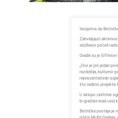
Inicijativa da Bistri
Zahvaljujući aktivno
službeno počeli radov
Gradili su je Eiffelov
„Ovo je još jedan pov
razdoblja, kulturno-po
reprezentativan izgle
što radimo projekte k
U sklopu zaštitne og
bi građani imali uvid
Bistrička postaja je r
ističe Mufid Garibija,