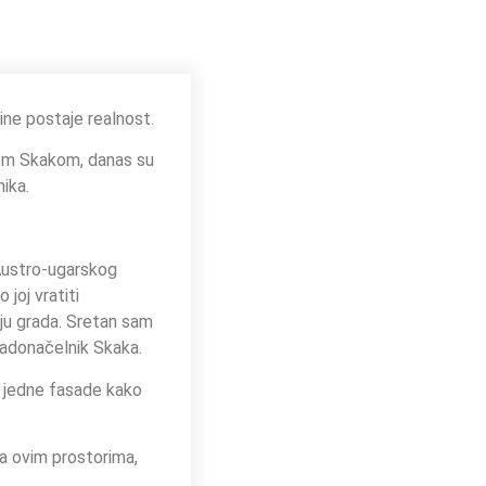
ine postaje realnost.
hom Skakom, danas su
ika.
 Austro-ugarskog
 joj vratiti
iju grada. Sretan sam
gradonačelnik Skaka.
z jedne fasade kako
 na ovim prostorima,