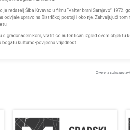
 je redatelj Šiba Krvavac u filmu “Valter brani Sarajevo” 1972. go
a odvijale upravo na Bistričkoj postaji i oko nje. Zahvaljujući to
jetu.
u s gradonačelnikom, vratit će autentičan izgled ovom objektu koj
ju bogatu kulturno-povijesnu vrijednost.
Otvorena stalna postavka