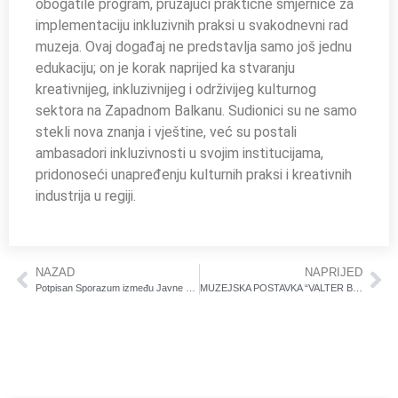
obogatile program, pružajući praktične smjernice za
implementaciju inkluzivnih praksi u svakodnevni rad
muzeja. Ovaj događaj ne predstavlja samo još jednu
edukaciju; on je korak naprijed ka stvaranju
kreativnijeg, inkluzivnijeg i održivijeg kulturnog
sektora na Zapadnom Balkanu. Sudionici su ne samo
stekli nova znanja i vještine, već su postali
ambasadori inkluzivnosti u svojim institucijama,
pridonoseći unapređenju kulturnih praksi i kreativnih
industrija u regiji.
NAZAD
NAPRIJED
Potpisan Sporazum između Javne Ustanove Gradski Muzeji Sarajevo i Muzeja i Galerija Podgorice
MUZEJSKA POSTAVKA “VALTER BRANI SARAJEVO”