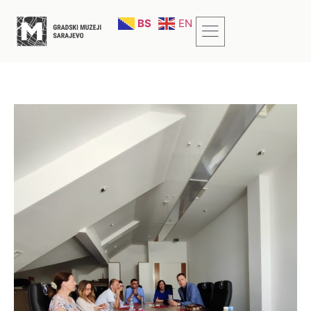
BS
EN