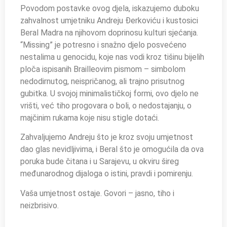
Povodom postavke ovog djela, iskazujemo duboku
zahvalnost umjetniku Andreju Đerkoviću i kustosici
Beral Madra na njihovom doprinosu kulturi sjećanja.
“Missing” je potresno i snažno djelo posvećeno
nestalima u genocidu, koje nas vodi kroz tišinu bijelih
ploča ispisanih Brailleovim pismom – simbolom
nedodirnutog, neispričanog, ali trajno prisutnog
gubitka. U svojoj minimalističkoj formi, ovo djelo ne
vrišti, već tiho progovara o boli, o nedostajanju, o
majčinim rukama koje nisu stigle dotaći.
Zahvaljujemo Andreju što je kroz svoju umjetnost
dao glas nevidljivima, i Beral što je omogućila da ova
poruka bude čitana i u Sarajevu, u okviru šireg
međunarodnog dijaloga o istini, pravdi i pomirenju.
Vaša umjetnost ostaje. Govori – jasno, tiho i
neizbrisivo.