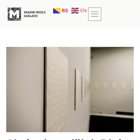
BS
EN