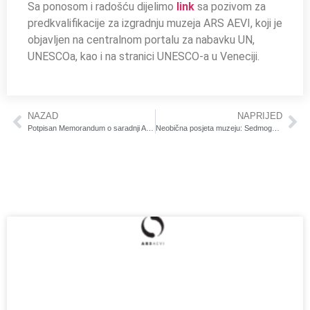
Sa ponosom i radošću dijelimo
link
sa pozivom za
predkvalifikacije za izgradnju muzeja ARS AEVI, koji je
objavljen na centralnom portalu za nabavku UN,
UNESCOa, kao i na stranici UNESCO-a u Veneciji.
NAZAD
NAPRIJED
Potpisan Memorandum o saradnji Akademije likovnih umjetnosti UNSA i JU “Gradski muzeji“ Sarajevo
Neobična posjeta muzeju: SedmogodišnjMahir, dječak koji ide sam u školu