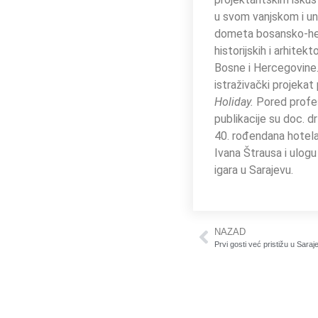
u svom vanjskom i unu
dometa bosansko-herc
historijskih i arhite
Bosne i Hercegovine.
istraživački projekat
Holiday.
Pored profeso
publikacije su doc. d
40. rođendana hotela 
Ivana Štrausa i ulogu
igara u Sarajevu.
NAZAD