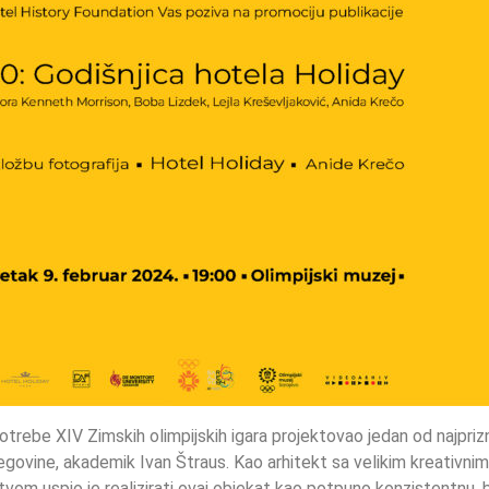
otrebe XIV Zimskih olimpijskih igara projektovao jedan od najprizn
cegovine, akademik Ivan Štraus. Kao arhitekt sa velikim kreativnim
vom uspio je realizirati ovaj objekat kao potpuno konzistentnu, b