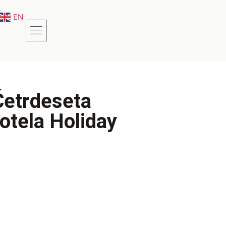
EN
Četrdeseta
hotela Holiday