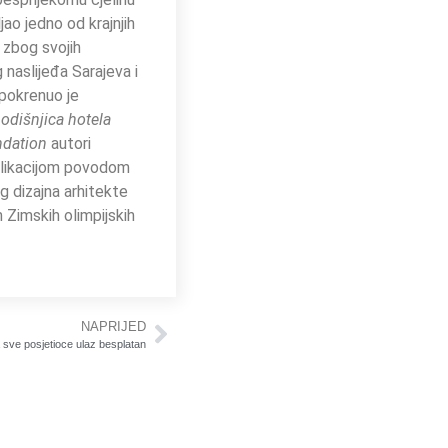
ao jedno od krajnjih
 zbog svojih
 naslijeđa Sarajeva i
 pokrenuo je
odišnjica hotela
ndation
autori
Publikacijom povodom
g dizajna arhitekte
 Zimskih olimpijskih
NAPRIJED
 sve posjetioce ulaz besplatan