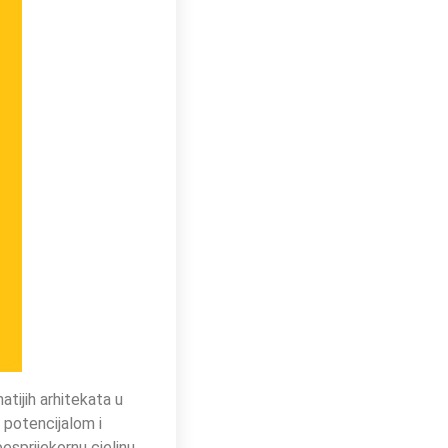
atijih arhitekata u
 potencijalom i
esprijekornu cjelinu