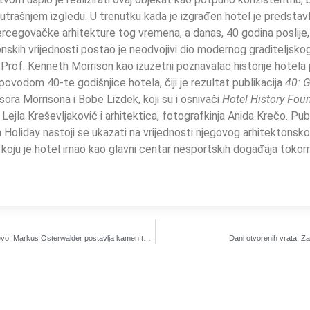
trašnjem izgledu. U trenutku kada je izgrađen hotel je predstavlj
egovačke arhitekture tog vremena, a danas, 40 godina poslije,
ktonskih vrijednosti postao je neodvojivi dio modernog graditeljskog
Prof. Kenneth Morrison kao izuzetni poznavalac historije hotela
 povodom 40-te godišnjice hotela, čiji je rezultat publikacija
40: G
ra Morrisona i Bobe Lizdek, koji su i osnivači
Hotel History
Fou
r Lejla Kreševljaković i arhitektica, fotografkinja Anida Krečo. 
Holiday nastoji se ukazati na vrijednosti njegovog arhitektonsko
 koju je hotel imao kao glavni centar nesportskih događaja tokom
Prvi gosti već pristižu u Sarajevo: Markus Osterwalder postavlja kamen temeljac za buducu biblioteku sa svojom knjigom i master class predavanjem
Dani otvorenih vrata: Za