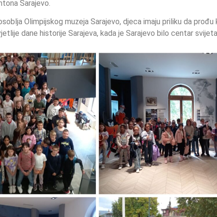
ntona Sarajevo.
soblja Olimpijskog muzeja Sarajevo, djeca imaju priliku da prođu
vjetlije dane historije Sarajeva, kada je Sarajevo bilo centar svijeta