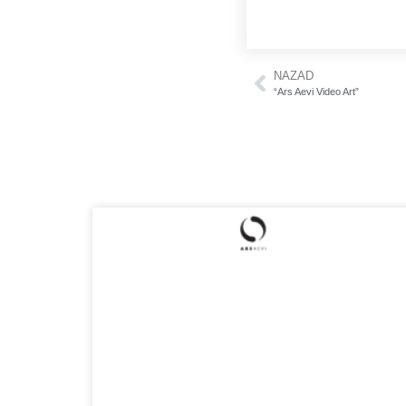
NAZAD
“Ars Aevi Video Art”