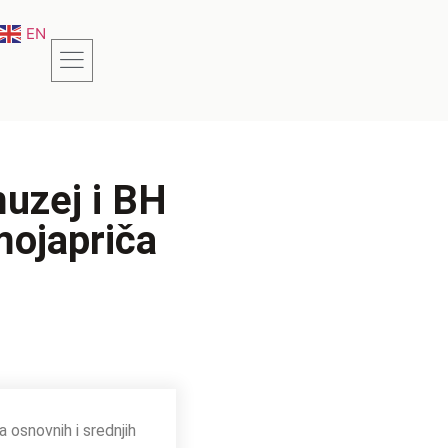
EN
muzej i BH
ojapriča
 osnovnih i srednjih