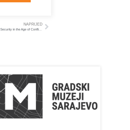
NAPRIJED
From the Ashes: Cultural Identity and National Security in the Age of Conflict-The Past, Present, and Future of Cultural Survival & Perseverance