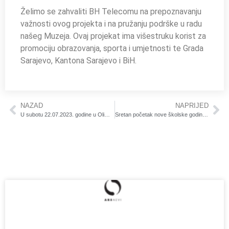
Želimo se zahvaliti BH Telecomu na prepoznavanju
važnosti ovog projekta i na pružanju podrške u radu
našeg Muzeja. Ovaj projekat ima višestruku korist za
promociju obrazovanja, sporta i umjetnosti te Grada
Sarajevo, Kantona Sarajevo i BiH.
NAZAD
NAPRIJED
U subotu 22.07.2023. godine u Olimpijskom muzeju Sarajevo dječja radionica “SA VUČKOM KROZ OLIMPIJSKI MUZEJ”.
Sretan početak nove školske godine svim đacima žele Olimpijski muzej i BH Telecom