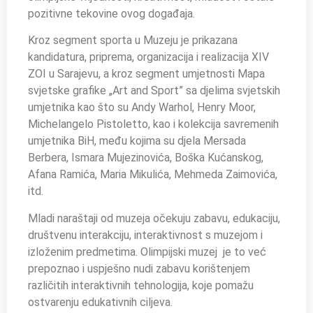
pozitivne tekovine ovog događaja.
Kroz segment sporta u Muzeju je prikazana
kandidatura, priprema, organizacija i realizacija XIV
ZOI u Sarajevu, a kroz segment umjetnosti Mapa
svjetske grafike „Art and Sport” sa djelima svjetskih
umjetnika kao što su Andy Warhol, Henry Moor,
Michelangelo Pistoletto, kao i kolekcija savremenih
umjetnika BiH, među kojima su djela Mersada
Berbera, Ismara Mujezinovića, Boška Kućanskog,
Afana Ramića, Maria Mikulića, Mehmeda Zaimovića,
itd.
Mladi naraštaji od muzeja očekuju zabavu, edukaciju,
društvenu interakciju, interaktivnost s muzejom i
izloženim predmetima. Olimpijski muzej je to već
prepoznao i uspješno nudi zabavu korištenjem
različitih interaktivnih tehnologija, koje pomažu
ostvarenju edukativnih ciljeva.