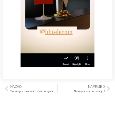
NAZAD
NAPRIJED
Sretan početak nove školske godine svim đacima žele Olimpijski muzej i BH Telecom
Naša priča se nastavlja !