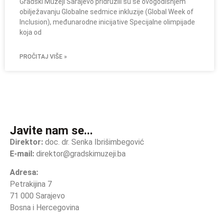
Gradski Muzeji Sarajevo pridružili su se ovogodišnjem
obilježavanju Globalne sedmice inkluzije (Global Week of
Inclusion), međunarodne inicijative Specijalne olimpijade
koja od
PROČITAJ VIŠE »
Javite nam se...
Direktor:
doc. dr. Senka Ibrišimbegović
E-mail:
direktor@gradskimuzeji.ba
Adresa:
Petrakijina 7
71 000 Sarajevo
Bosna i Hercegovina