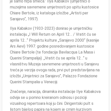
je samo hrpa smeća.“ Ilya Kabakov (umjetnici o
muzejima savremene umjetnosti po upitu kustosice
Chiare Bertole, iz kataloga izložbe „Artisti per
Sarajevo“, 1997).
Ilya Kabakov (1933-2023) donirao je umjetničku
instalaciju „I Will Return on April 12… / Vratit ću se
aprila 12…“ Projektu kulture „Sarajevo 2000“ (kasnije
Ars Aevi) 1997. godine posredovanjem kustosice
Chiare Bertole (te fondacija Bavilacqua La Masa i
Querini Stampalija). „Vratit ću se aprila 12…“ u
vlasništvu Muzeja savremene umjetnosti u Sarajevu
treća je verzija ovoga rada, prvi put predstavljena na
izložbi „Umjetnici za Sarajevo“, Palazzo Fondazione
Querini Stampalia u Veneciji.
Značenje, naracija, dinamika instalacije Ilye Kabakova
odvija se u pomno kreiranom odnosu i poziciji
vizualnog repertoara koji ju čini. Dirigentski pult s
listom bijelog papira na kojem je crnim kurzivom