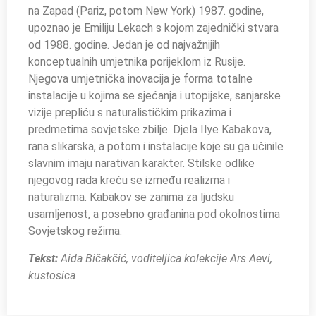
na Zapad (Pariz, potom New York) 1987. godine,
upoznao je Emiliju Lekach s kojom zajednički stvara
od 1988. godine. Jedan je od najvažnijih
konceptualnih umjetnika porijeklom iz Rusije.
Njegova umjetnička inovacija je forma totalne
instalacije u kojima se sjećanja i utopijske, sanjarske
vizije prepliću s naturalističkim prikazima i
predmetima sovjetske zbilje. Djela Ilye Kabakova,
rana slikarska, a potom i instalacije koje su ga učinile
slavnim imaju narativan karakter. Stilske odlike
njegovog rada kreću se između realizma i
naturalizma. Kabakov se zanima za ljudsku
usamljenost, a posebno građanina pod okolnostima
Sovjetskog režima.
Tekst:
Aida Bičakčić, voditeljica kolekcije Ars Aevi,
kustosica