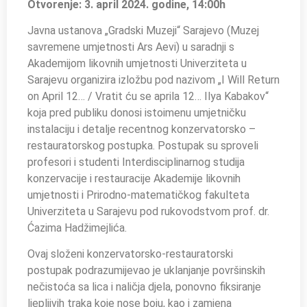
Otvorenje: 3. april 2024. godine, 14:00h
Javna ustanova „Gradski Muzeji“ Sarajevo (Muzej
savremene umjetnosti Ars Aevi) u saradnji s
Akademijom likovnih umjetnosti Univerziteta u
Sarajevu organizira izložbu pod nazivom „I Will Return
on April 12… / Vratit ću se aprila 12… Ilya Kabakov“
koja pred publiku donosi istoimenu umjetničku
instalaciju i detalje recentnog konzervatorsko –
restauratorskog postupka. Postupak su sproveli
profesori i studenti Interdisciplinarnog studija
konzervacije i restauracije Akademije likovnih
umjetnosti i Prirodno-matematičkog fakulteta
Univerziteta u Sarajevu pod rukovodstvom prof. dr.
Ćazima Hadžimejlića.
Ovaj složeni konzervatorsko-restauratorski
postupak podrazumijevao je uklanjanje površinskih
nečistoća sa lica i naličja djela, ponovno fiksiranje
ljepljivih traka koje nose boju, kao i zamjena