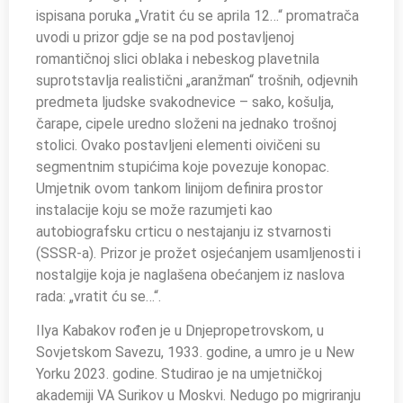
ispisana poruka „Vratit ću se aprila 12…“ promatrača
uvodi u prizor gdje se na pod postavljenoj
romantičnoj slici oblaka i nebeskog plavetnila
suprotstavlja realistični „aranžman“ trošnih, odjevnih
predmeta ljudske svakodnevice – sako, košulja,
čarape, cipele uredno složeni na jednako trošnoj
stolici. Ovako postavljeni elementi oivičeni su
segmentnim stupićima koje povezuje konopac.
Umjetnik ovom tankom linijom definira prostor
instalacije koju se može razumjeti kao
autobiografsku crticu o nestajanju iz stvarnosti
(SSSR-a). Prizor je prožet osjećanjem usamljenosti i
nostalgije koja je naglašena obećanjem iz naslova
rada: „vratit ću se…“.
Ilya Kabakov rođen je u Dnjepropetrovskom, u
Sovjetskom Savezu, 1933. godine, a umro je u New
Yorku 2023. godine. Studirao je na umjetničkoj
akademiji VA Surikov u Moskvi. Nedugo po migriranju