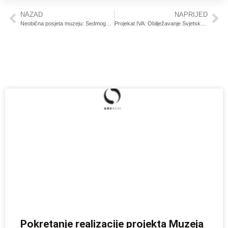
NAZAD
NAPRIJED
Neobična posjeta muzeju: SedmogodišnjMahir, dječak koji ide sam u školu
Projekat IVA: Obilježavanje Svjetskog dana svjesnosti o autizmu- Operativni sastanak za inkluzivnu kulturu
Pokretanje realizacije projekta Muzeja