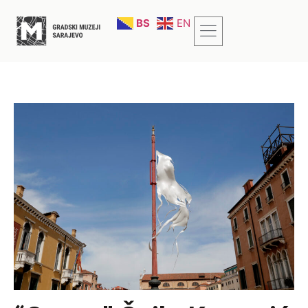
BS
EN