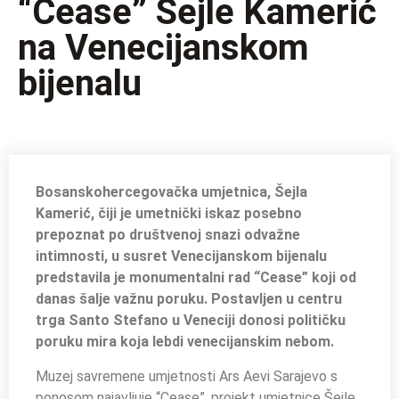
“Cease” Šejle Kamerić
na Venecijanskom
bijenalu
Bosanskohercegovačka umjetnica, Šejla
Kamerić, čiji je umetnički iskaz posebno
prepoznat po društvenoj snazi odvažne
intimnosti, u susret Venecijanskom bijenalu
predstavila je monumentalni rad “Cease” koji od
danas šalje važnu poruku. Postavljen u centru
trga Santo Stefano u Veneciji donosi političku
poruku mira koja lebdi venecijanskim nebom.
Muzej savremene umjetnosti Ars Aevi Sarajevo s
ponosom najavljuje “Cease”, projekt umjetnice Šejle