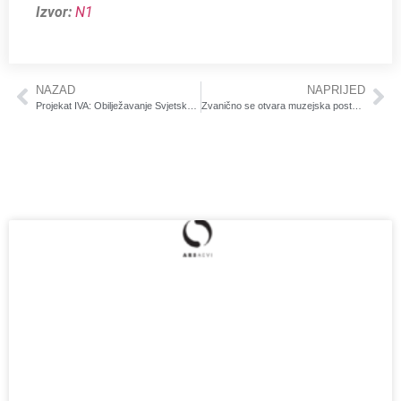
Izvor:
N1
NAZAD
NAPRIJED
Projekat IVA: Obilježavanje Svjetskog dana svjesnosti o autizmu- Operativni sastanak za inkluzivnu kulturu
Zvanično se otvara muzejska postavka “Valter Brani Sarajevo”