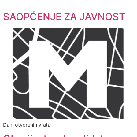
SAOPĆENJE ZA JAVNOST
Dani otvorenih vrata