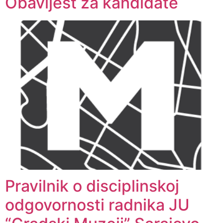
Obavijest za kandidate
Pravilnik o disciplinskoj
odgovornosti radnika JU