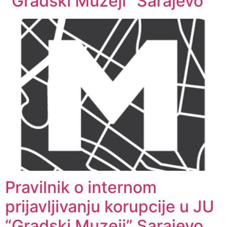
“Gradski Muzeji” Sarajevo
Pravilnik o internom
prijavljivanju korupcije u JU
“Gradski Muzeji” Sarajevo