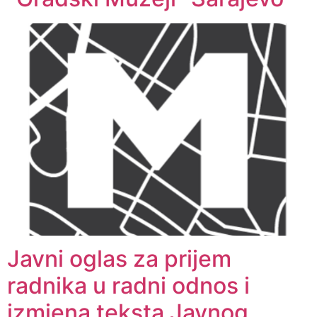
Javni oglas za prijem
radnika u radni odnos i
izmjena teksta Javnog