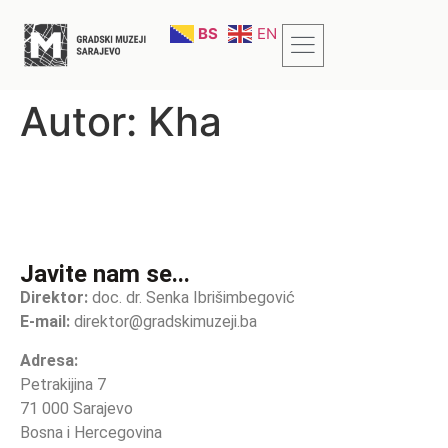
BS
EN
Autor:
Kha
Javite nam se...
Direktor:
doc. dr. Senka Ibrišimbegović
E-mail:
direktor@gradskimuzeji.ba
Adresa:
Petrakijina 7
71 000 Sarajevo
Bosna i Hercegovina