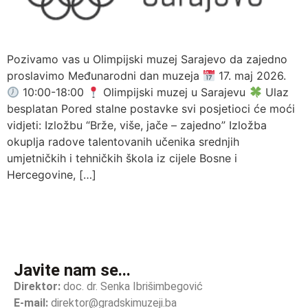
Pozivamo vas u Olimpijski muzej Sarajevo da zajedno
proslavimo Međunarodni dan muzeja
17. maj 2026.
10:00-18:00
Olimpijski muzej u Sarajevu
Ulaz
besplatan Pored stalne postavke svi posjetioci će moći
vidjeti: Izložbu “Brže, više, jače – zajedno” Izložba
okuplja radove talentovanih učenika srednjih
umjetničkih i tehničkih škola iz cijele Bosne i
Hercegovine, […]
Javite nam se...
Direktor:
doc. dr. Senka Ibrišimbegović
E-mail:
direktor@gradskimuzeji.ba