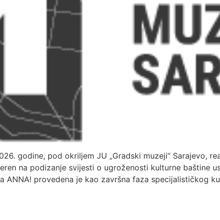
6. godine, pod okriljem JU „Gradski muzeji“ Sarajevo, real
mjeren na podizanje svijesti o ugroženosti kulturne baštine 
tiva ANNA! provedena je kao završna faza specijalističkog k