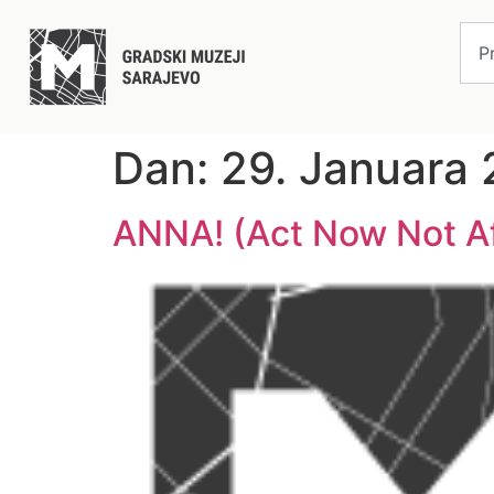
Dan:
29. Januara 
ANNA! (Act Now Not Afte